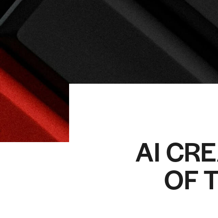
AI CR
OF 