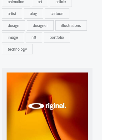
animation
art
article
artist
blog
cartoon
design
designer
illustrations
image
nft
portfolio
technology