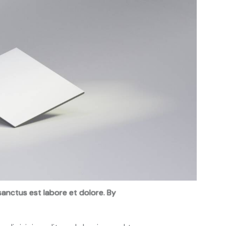
sanctus est labore et dolore. By