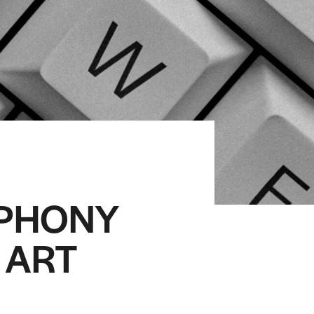
MPHONY
 ART